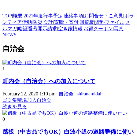
TOP
|
概要
|
2021年度行事予定
|
連絡事項
|
お問合せ・ご意見
|
ボラ
ンティア活動
|
防災
|
会計
|
寄贈・寄付
|
回覧板
|
資料ファイル
|
メ
ルマガ
|
暗証番号開示請求
|
空き家情報
|
お得クーポン
|
写真
NEWS
自治会
1
町内会（自治会）への加入について
February 22, 2020 1:10 pm
|
自治会
|
shiranamidai
ゴミ集積場
加入
自治会
続きを見る
0
踏板（中古品でもOK）白波小道の道路整備に使い