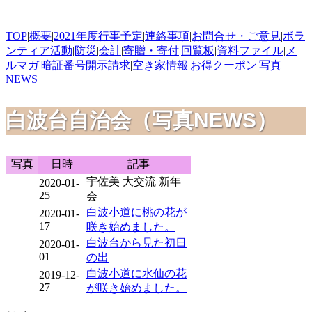
TOP
|
概要
|
2021年度行事予定
|
連絡事項
|
お問合せ・ご意見
|
ボラ
ンティア活動
|
防災
|
会計
|
寄贈・寄付
|
回覧板
|
資料ファイル
|
メ
ルマガ
|
暗証番号開示請求
|
空き家情報
|
お得クーポン
|
写真
NEWS
白波台自治会（写真NEWS）
写真
日時
記事
宇佐美 大交流 新年
2020-01-
25
会
白波小道に桃の花が
2020-01-
17
咲き始めました。
白波台から見た初日
2020-01-
01
の出
白波小道に水仙の花
2019-12-
27
が咲き始めました。