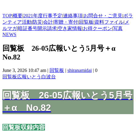
TOP
|
概要
|
2021年度行事予定
|
連絡事項
|
お問合せ・ご意見
|
ボラ
ンティア活動
|
防災
|
会計
|
寄贈・寄付
|
回覧板
|
資料ファイル
|
メ
ルマガ
|
暗証番号開示請求
|
空き家情報
|
お得クーポン
|
写真
NEWS
回覧板 26-05広報いとう5月号＋α
No.82
June 3, 2026 10:47 am
|
回覧板
|
shiranamidai
|
0
回覧板
広報いとう
白波台
回覧板 26-05広報いとう5月号
＋α No.82
回覧板収録内容