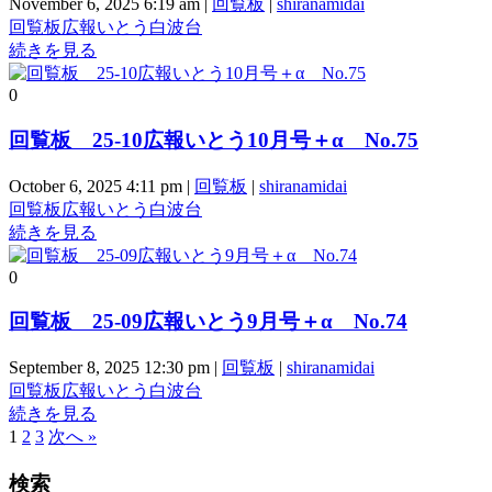
November 6, 2025 6:19 am
|
回覧板
|
shiranamidai
回覧板
広報いとう
白波台
続きを見る
0
回覧板 25-10広報いとう10月号＋α No.75
October 6, 2025 4:11 pm
|
回覧板
|
shiranamidai
回覧板
広報いとう
白波台
続きを見る
0
回覧板 25-09広報いとう9月号＋α No.74
September 8, 2025 12:30 pm
|
回覧板
|
shiranamidai
回覧板
広報いとう
白波台
続きを見る
1
2
3
次へ »
検索