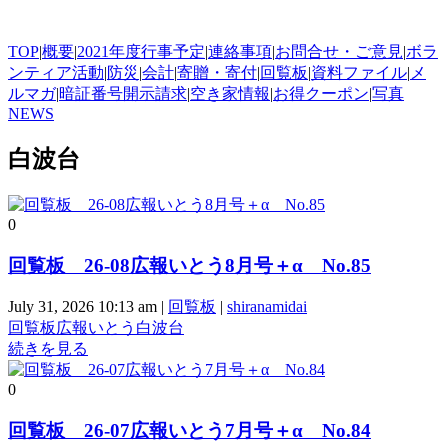
TOP
|
概要
|
2021年度行事予定
|
連絡事項
|
お問合せ・ご意見
|
ボラ
ンティア活動
|
防災
|
会計
|
寄贈・寄付
|
回覧板
|
資料ファイル
|
メ
ルマガ
|
暗証番号開示請求
|
空き家情報
|
お得クーポン
|
写真
NEWS
白波台
0
回覧板 26-08広報いとう8月号＋α No.85
July 31, 2026 10:13 am
|
回覧板
|
shiranamidai
回覧板
広報いとう
白波台
続きを見る
0
回覧板 26-07広報いとう7月号＋α No.84